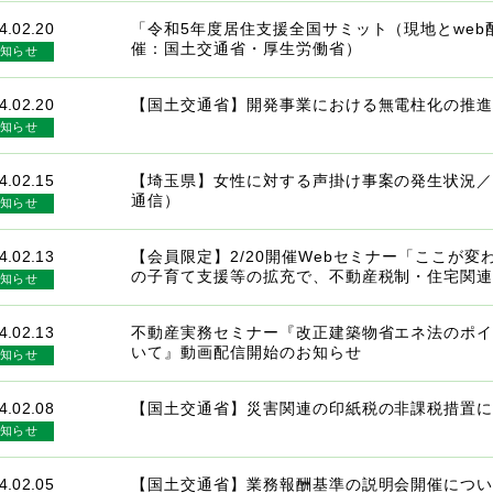
4.02.20
「令和5年度居住支援全国サミット（現地とweb
催：国土交通省・厚生労働省）
知らせ
4.02.20
【国土交通省】開発事業における無電柱化の推
知らせ
4.02.15
【埼玉県】女性に対する声掛け事案の発生状況
通信）
知らせ
4.02.13
【会員限定】2/20開催Webセミナー「ここが
の子育て支援等の拡充で、不動産税制・住宅関
知らせ
4.02.13
不動産実務セミナー『改正建築物省エネ法のポ
いて』動画配信開始のお知らせ
知らせ
4.02.08
【国土交通省】災害関連の印紙税の非課税措置
知らせ
4.02.05
【国土交通省】業務報酬基準の説明会開催につ