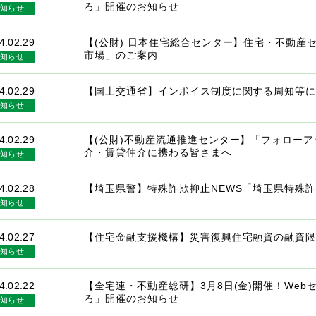
ろ」開催のお知らせ
知らせ
4.02.29
【(公財) 日本住宅総合センター】住宅・不動
市場」のご案内
知らせ
4.02.29
【国土交通省】インボイス制度に関する周知等
知らせ
4.02.29
【(公財)不動産流通推進センター】「フォローア
介・賃貸仲介に携わる皆さまへ
知らせ
4.02.28
【埼玉県警】特殊詐欺抑止NEWS「埼玉県特殊詐
知らせ
4.02.27
【住宅金融支援機構】災害復興住宅融資の融資
知らせ
4.02.22
【全宅連・不動産総研】3月8日(金)開催！We
ろ」開催のお知らせ
知らせ