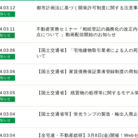
4.03.12
都市計画法に基づく開発許可制度に関する注意
知らせ
4.03.11
不動産実務セミナー『相続登記の義務化の改正内
点について 』動画配信開始のお知らせ
知らせ
4.03.06
【国土交通省】「宅地建物取引業者による人の
いて
知らせ
4.03.06
【国土交通省】家賃債務保証業者登録制度の周
知らせ
4.03.05
【国土交通省】 残置物の処理等に関するモデル
知らせ
4.03.04
【国土交通省等】蛍光ランプの製造・輸出入廃
知らせ
4.03.04
【全宅連・不動産総研】3月8日(金)開催！We