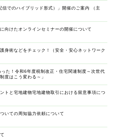
配信でのハイブリッド形式）」開催のご案内 （主
進に向けたオンラインセミナーの開催について
／護身術などをチェック！（安全・安心ネットワーク
変わった！令和6年度税制改正・住宅関連制度～次世代
連制度はこう変わる～」
イントと宅地建物宅地建物取引における留意事項につ
についての周知協力依頼について
いて