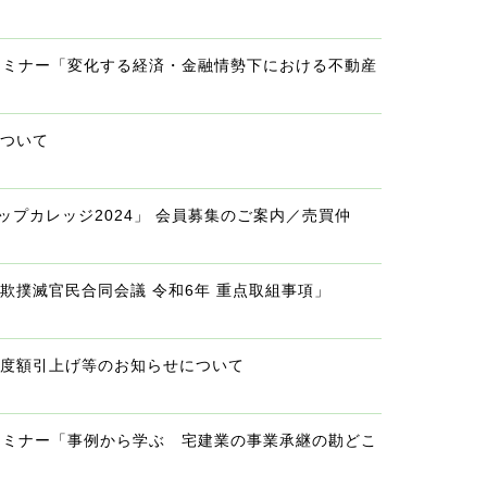
産セミナー「変化する経済・金融情勢下における不動産
について
ップカレッジ2024」 会員募集のご案内／売買仲
欺撲滅官民合同会議 令和6年 重点取組事項」
限度額引上げ等のお知らせについて
bセミナー「事例から学ぶ 宅建業の事業承継の勘どこ