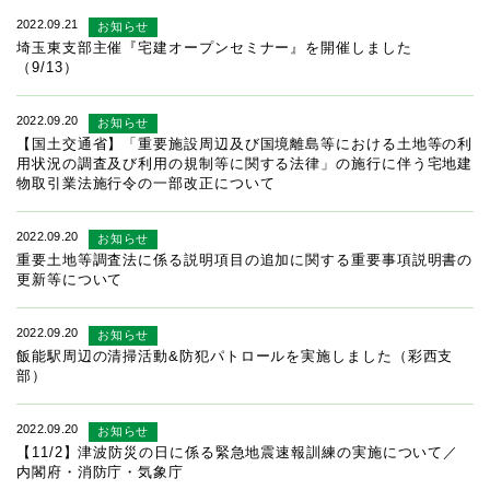
2022.09.21
お知らせ
埼玉東支部主催『宅建オープンセミナー』を開催しました
（9/13）
2022.09.20
お知らせ
【国土交通省】「重要施設周辺及び国境離島等における土地等の利
用状況の調査及び利用の規制等に関する法律」の施行に伴う宅地建
物取引業法施行令の一部改正について
2022.09.20
お知らせ
重要土地等調査法に係る説明項目の追加に関する重要事項説明書の
更新等について
2022.09.20
お知らせ
飯能駅周辺の清掃活動&防犯パトロールを実施しました（彩西支
部）
2022.09.20
お知らせ
【11/2】津波防災の日に係る緊急地震速報訓練の実施について／
内閣府・消防庁・気象庁