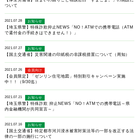
ついて
2021.07.28
お知らせ
【埼玉県警】特殊詐欺抑止NEWS「NO！ATMでの携帯電話（ATM
で還付金の手続きはできません！）」
2021.07.27
お知らせ
【国土交通省】災害関連の印紙税の非課税措置について（周知）
2021.07.26
会員向け
【会員限定】「ゼンリン住宅地図」特別割引キャンペーン実施
中！！（9/30迄）
2021.07.21
お知らせ
【埼玉県警】特殊詐欺 抑止NEWS「NO！ATMでの携帯電話～県
内金融機関が共同宣言～」
2021.07.16
お知らせ
【国土交通省】特定都市河川浸水被害対策法等の一部を改正する法
律の一部の施行について