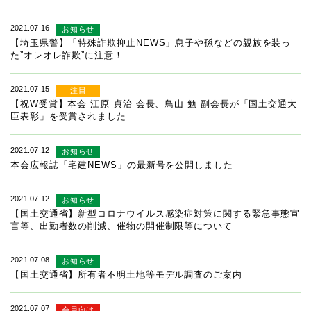
2021.07.16
お知らせ
【埼玉県警】「特殊詐欺抑止NEWS」息子や孫などの親族を装っ
た”オレオレ詐欺”に注意！
2021.07.15
注目
【祝W受賞】本会 江原 貞治 会長、鳥山 勉 副会長が「国土交通大
臣表彰」を受賞されました
2021.07.12
お知らせ
本会広報誌「宅建NEWS」の最新号を公開しました
2021.07.12
お知らせ
【国土交通省】新型コロナウイルス感染症対策に関する緊急事態宣
言等、出勤者数の削減、催物の開催制限等について
2021.07.08
お知らせ
【国土交通省】所有者不明土地等モデル調査のご案内
2021.07.07
会員向け