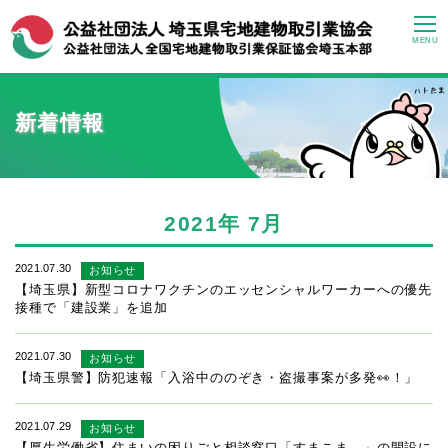
MENU
新着情報
2021年
7月
2021.07.30
お知らせ
【埼玉県】新型コロナワクチンのエッセンシャルワーカーへの優先
接種で「建設業」を追加
2021.07.30
お知らせ
【埼玉県警】防犯速報「入浴中ののぞき・盗撮事案が多発👀！」
2021.07.29
お知らせ
【厚生労働省】住まいの困りごと相談窓口「すまこま。」の開設に