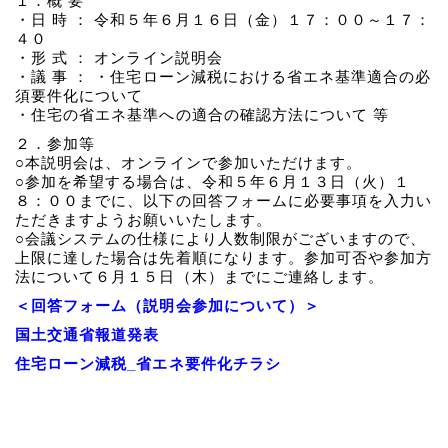
１．概 要
・日 時 ： 令和５年６月１６日（金）１７：００～１７：
４０
・形 式 ： オンライン説明会
・議 事 ： ・住宅ローン減税における省エネ基準適合の必
須要件化について
・住宅の省エネ基準への適合の確認方法について 等
２．参加等
○本説明会は、オンラインで参加いただけます。
○参加を希望する場合は、令和５年６月１３日（火）１
８：００までに、以下の回答フォームに必要事項を入力い
ただきますようお願いいたします。
○会議システムの仕様により人数制限がございますので、
上限に達した場合は先着順になります。参加可否や参加方
法について６月１５日（木）までにご連絡します。
＜回答フォーム（説明会参加について）＞
国土交通省報道発表
住宅ローン減税_省エネ要件化チラシ