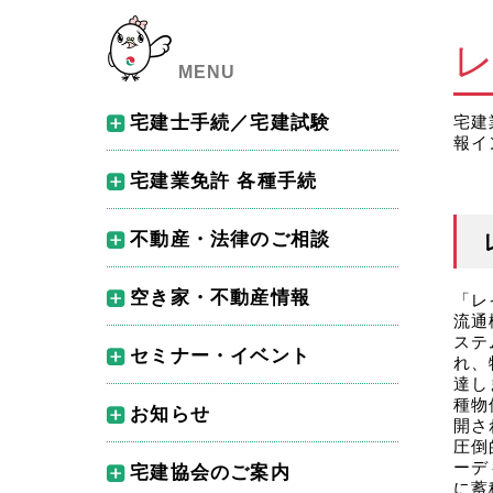
MENU
宅建士手続／宅建試験
宅建
報イ
宅地建物取引士資格試験
宅建業免許 各種手続
宅建士法定講習会
宅建業免許の各種手続
不動産・法律のご相談
宅建士各種手続
不動産無料相談所
空き家・不動産情報
「レ
流通
弁護士法律相談会
ステ
空き家コーディネーター
セミナー・イベント
れ、
達し
民暴法律相談窓口
さいたま市空き家相談
セミナー・研修会
種物
お知らせ
開さ
圧倒
相談事例
ハトマークサイト
不動産フェア
新着情報
ーデ
宅建協会のご案内
に蓄