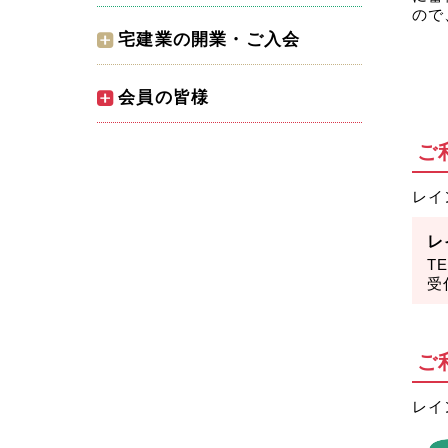
空き家管理サービス
ので
広報誌「宅建NEWS」
ﾊﾄﾏｰｸ不動産ｼｮｯﾌﾟ
宅建業の開業・ご入会
埼玉県あんしん賃貸住宅
会員コラム「私の宝」
組織・事業内容
ご入会手続きと費用
会員の皆様
レインズ
メディア紹介・報道
会員名簿
ご入会メリット
全宅連「ハトサポ」
ご
ハトサポＢＢ
CM・映像
お問合せ
開業支援セミナー
契約書式・法令情報
レイ
安心Ｒ住宅
交通・アクセス
開業マニュアル
宅建業免許各種手続き
レ
埼玉県企業誘致
T
マスコット「ハトたま」
入会者の声
受
埼玉県宅建協同組合
埼玉県不動産市況ＤＩ
環境活動
お問合せ・資料請求
ご
防災・被災者支援
レイ
浦和レッズとの共同活動