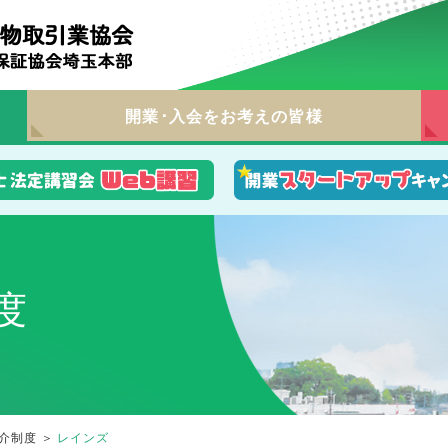
開業･入会をお考えの皆様
度
介制度
＞
レインズ